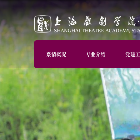
系情概况
专业介绍